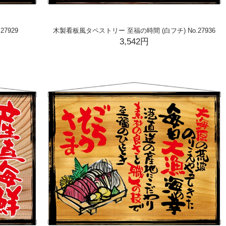
7929
木製看板風タペストリー 至福の時間 (白フチ) No.27936
3,542円