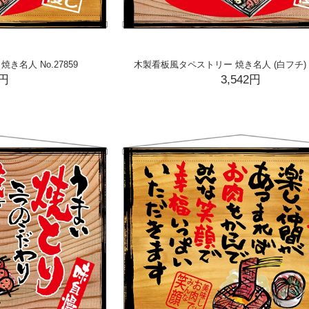
名人 No.27859
木製看板風タペストリー 焼き名人 (白フチ) No
2円
3,542円