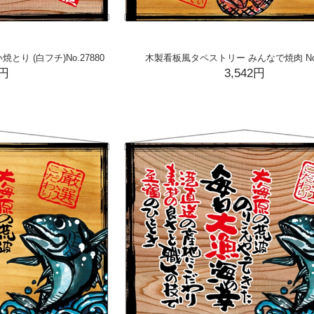
り (白フチ)No.27880
木製看板風タペストリー みんなで焼肉 No.
2円
3,542円