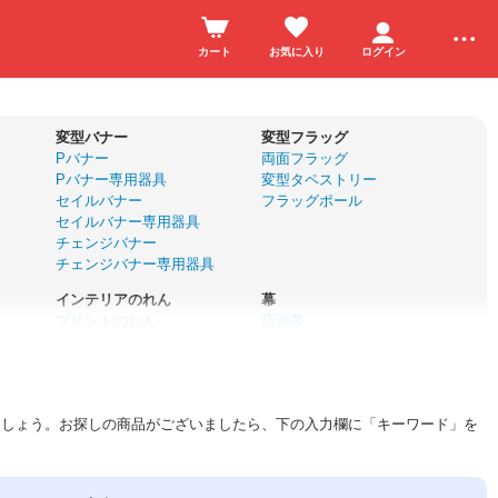
カート
お気に入り
ログイン
変型バナー
変型フラッグ
Pバナー
両面フラッグ
Pバナー専用器具
変型タペストリー
セイルバナー
フラッグポール
セイルバナー専用器具
チェンジバナー
チェンジバナー専用器具
インテリアのれん
幕
プリントのれん
店頭幕
無地のれん
店頭幕用器具
サイズオーダーのれん
懸垂幕
カフェカーテン
垂れ幕
のれん棒
横断幕
ましょう。お探しの商品がございましたら、下の入力欄に「キーワード」を
名入れ応援幕
ユニフォーム
前掛け・エプロン
ハッピ
帆前掛け