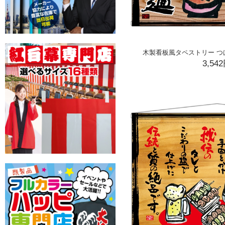
木製看板風タペストリー つけ麺 
3,54