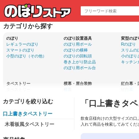
カテゴリから探す
のぼり
のぼり設置器具
変型のぼ
レギュラーのぼり
のぼり用ポール
Rのぼり
スマートのぼり
のぼりの横棒
スリムの
小型のぼり（その他）
のぼりの回転頭
小のぼり
巻き上がり防止品
キッチン
のぼり用ポール台
タペストリー
横幕・屋台装飾
紅白幕・
タペストリー
横幕
紅白幕
ウォールポケット
横幕（小）
腰幕・ロ
「口上書きタペ
口上書きタペストリー
吊下旗・POP風船
布ポスタ
ドアサイン
ちょうちん
口上書きタペストリー
飲食店様向けの大型サイズの口
木看板風タペストリー
入れて商品を検索してみてくだ
サイン・エア看板
バナー
パネルPO
木製サイン
等身大バナー
パネル