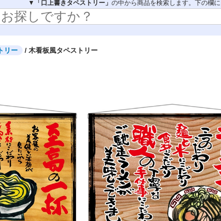
ブック
▼
「口上書きタペストリー」
デコレーションパネル
の中から商品を検索します。下の欄に
らくらくバックパネル
ウィンドウシール
テーブルカバー
イスカバー
飛沫感染防止対策用品
トリー
/ 木看板風タペストリー