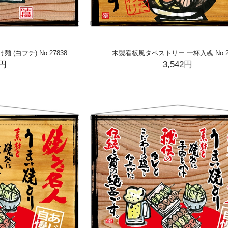
(白フチ) No.27838
木製看板風タペストリー 一杯入魂 No.27
2円
3,542円