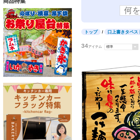
商品特集
LED看板・サイン
バナースタンド
メニュー
エア看板 3m
ロールアップバナー
エア看板 1.5m
トップ
/
口上書きタペス
34
アイテム