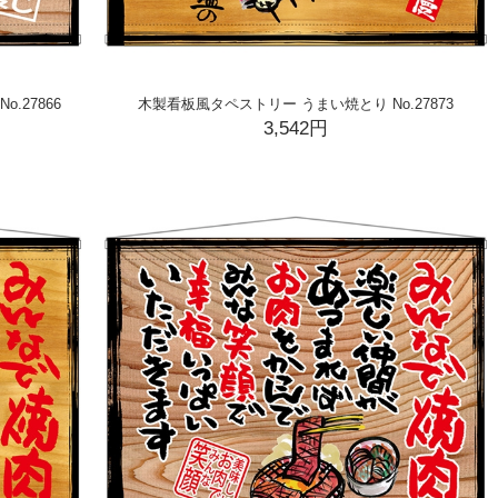
.27866
木製看板風タペストリー うまい焼とり No.27873
3,542円