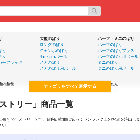
り
大型のぼり
ハーフ・ミニのぼり
ロングのぼり
ハーフのぼり
ぼり
ジャンボのぼり
ハーフのぼりプラス
さん
4m・5mポール
ハーフのぼり用ポール
カーフラッグ
メガのぼり
ミニのぼり
メガのぼり用ポール
ミニのぼり用ポール
店内装飾
旗
店舗のれん
大漁旗
五巾のれん
ール幕
ドロップ幕
半間のれん
ストリー」商品一覧
ー
国旗（販促用）
変型のれん
手旗
カウンターのれん
優勝旗
カウンター横幕
上書きタペストリーです。店内の壁面に飾ってワンランク上のお店を演出し
名入れ応援旗
さい。
P
黒板・ボード
展示会用品
ボード・イーゼル
展示会用品