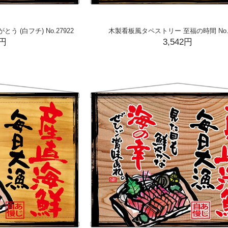
 (白フチ) No.27922
木製看板風タペストリー 至福の時間 No.2
2円
3,542円