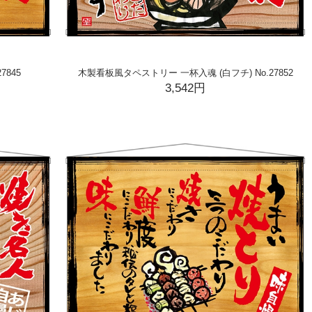
845
木製看板風タペストリー 一杯入魂 (白フチ) No.27852
3,542円