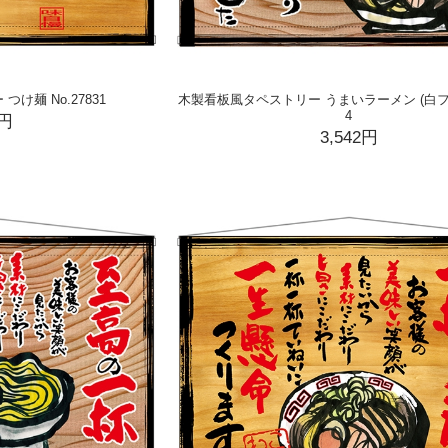
け麺 No.27831
木製看板風タペストリー うまいラーメン (白フチ) 
4
2円
3,542円