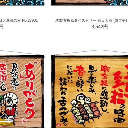
漁海の幸 No.27901
木製看板風タペストリー 毎日大漁 (白フチ) No
2円
3,542円