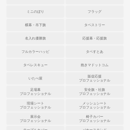
ミニのぼり
フラッグ
横幕・吊下旗
タペストリー
名入れ優勝旗
応援幕・応援旗
フルカラーハッピ
タペすとあ
タペレスキュー
抱きマドットコム
販促応援
いたべ屋
プロフェッショナル
足場幕
安全旗・社旗
プロフェッショナル
プロフェッショナル
現場シート
メッシュシート
プロフェッショナル
プロフェッショナル
展示会
椅子カバー
プロフェッショナル
プロフェッショナル
テーブルカバー
バナースタンド