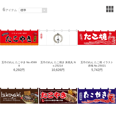
6
アイテム
五巾のれん たこやき No.4599
五巾のれん たこ焼き 灰色丸 N
五巾のれん たこ焼 イラスト
8
o.25214
赤地 No.25021
6,292円
10,626円
5,742円