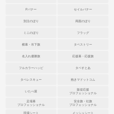
Pバナー
セイルバナー
別注のぼり
両面のぼり
ミニのぼり
フラッグ
横幕・吊下旗
タペストリー
名入れ優勝旗
応援幕・応援旗
フルカラーハッピ
タペすとあ
タペレスキュー
抱きマドットコム
販促応援
いたべ屋
プロフェッショナル
足場幕
安全旗・社旗
プロフェッショナル
プロフェッショナル
現場シート
メッシュシート