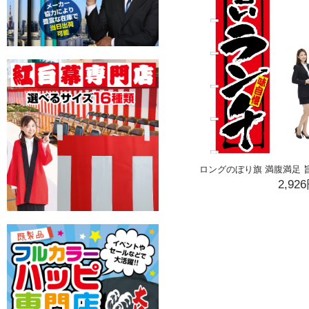
ロングのぼり旗 満腹満足 旨い
2,92