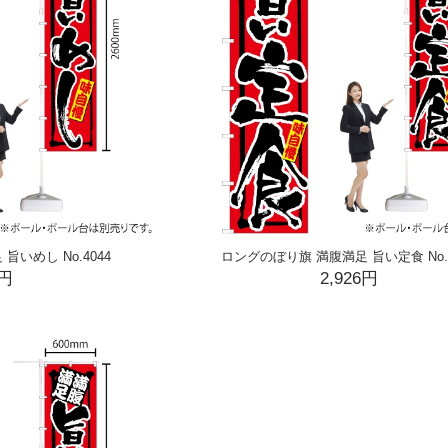
いめし No.4044
ロングのぼり旗 満腹満足 旨い定食 No.4
6円
2,926円