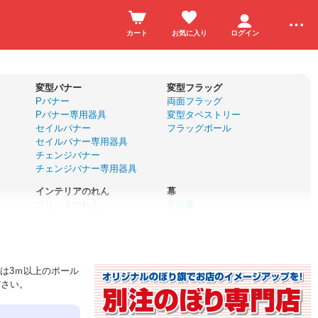
カート
お気に入り
ログイン
変型バナー
変型フラッグ
Pバナー
両面フラッグ
Pバナー専用器具
変型タペストリー
セイルバナー
フラッグポール
セイルバナー専用器具
チェンジバナー
チェンジバナー専用器具
インテリアのれん
幕
プリントのれん
店頭幕
無地のれん
店頭幕用器具
サイズオーダーのれん
懸垂幕
カフェカーテン
垂れ幕
のれん棒
横断幕
は3ｍ以上のポール
名入れ応援幕
ださい。
ユニフォーム
前掛け・エプロン
ハッピ
帆前掛け