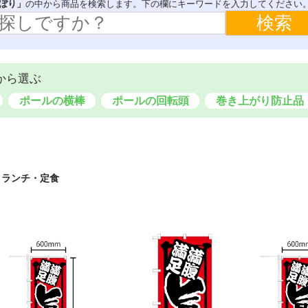
ぼり」
ブック
の中から商品を検索します。下の欄にキーワードを入力してください
デコレーションパネル
らくらくバックパネル
ウィンドウシール
テーブルカバー
イスカバー
飛沫感染防止対策用品
から選ぶ
ポールの横棒
ポールの回転頭
巻き上がり防止品
/ ランチ・定食