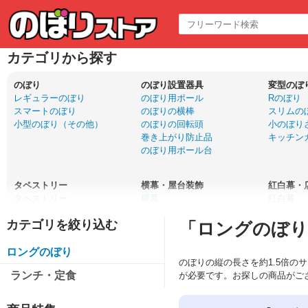
カテゴリから探す
のぼり
のぼり設置器具
変型のぼ
レギュラーのぼり
のぼり用ポール
Rのぼり
スマートのぼり
のぼりの横棒
スリムの
小型のぼり（その他）
のぼりの回転頭
小のぼり
巻き上がり防止品
キッチン
のぼり用ポール台
タペストリー
横幕・屋台装飾
紅白幕・
タペストリー
横幕
紅白幕
ウォールポケット
横幕（小）
腰幕・ロ
「ロングのぼり
口上書きタペストリー
吊下旗・POP風船
布ポスタ
ドアサイン
ちょうちん
ロングのぼり
のぼりの縦の長さを約1.5倍の
ランチ・定食
が必要です。お探しの商品がご
サイン・エア看板
バナー
パネルPO
木製サイン
等身大バナー
パネル