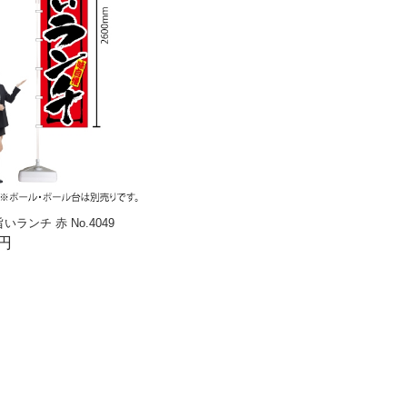
ランチ 赤 No.4049
6円