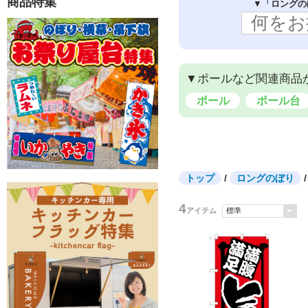
商品特集
LED看板・サイン
バナースタンド
▼
「ロングの
メニュー
エア看板 3m
ロールアップバナー
エア看板 1.5m
▼ポールなど関連商品
ポール
ポール台
トップ
/
ロングのぼり
4
アイテム