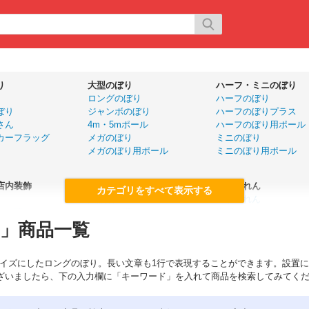
り
大型のぼり
ハーフ・ミニのぼり
ロングのぼり
ハーフのぼり
ぼり
ジャンボのぼり
ハーフのぼりプラス
さん
4m・5mポール
ハーフのぼり用ポール
カーフラッグ
メガのぼり
ミニのぼり
メガのぼり用ポール
ミニのぼり用ポール
店内装飾
旗
店舗のれん
大漁旗
五巾のれん
ール幕
ドロップ幕
半間のれん
」商品一覧
ー
国旗（販促用）
変型のれん
手旗
カウンターのれん
優勝旗
カウンター横幕
サイズにしたロングのぼり。長い文章も1行で表現することができます。設置に
名入れ応援旗
ざいましたら、下の入力欄に「キーワード」を入れて商品を検索してみてく
P
黒板・ボード
展示会用品
ボード・イーゼル
展示会用品