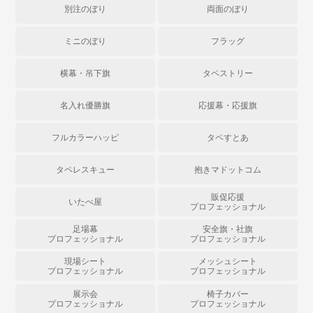
別注のぼり
両面のぼり
ミニのぼり
フラッグ
横幕・吊下旗
タペストリー
名入れ優勝旗
応援幕・応援旗
フルカラーハッピ
タペすとあ
タペレスキュー
抱きマドットコム
販促応援
いたべ屋
プロフェッショナル
足場幕
安全旗・社旗
プロフェッショナル
プロフェッショナル
現場シート
メッシュシート
プロフェッショナル
プロフェッショナル
展示会
椅子カバー
プロフェッショナル
プロフェッショナル