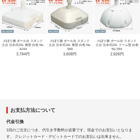
のぼり旗 ポール台 スタンド
のぼり旗 ポール台 スタンド
のぼり旗 ポール台 スタンド
土台 注水式20L 角型 白色 No.
土台 注水式16L 角型 白色 No.
土台 注水式20L ドーム型 白色
4244
589
No.594
3,784円
3,608円
2,926円
お支払方法について
代金引換
1回のご注文につき、代引き手数料が必要です。現金でのお支払いとなりま
す。 クレジットカード・デビットカードでのお支払いは出来ません。