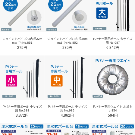
ジョイントパイプA (内径22m
ジョイントパイプB (内径25m
Pバナー専用ポール 大サイズ
mまで) No.851
mまで) No.852
用 No.987
275円
275円
6,842円
Pバナー専用ポール 小サイズ
Pバナー専用ポール 中サイズ
Pバナー専用ウエイト 水袋 N
用 No.988
用 No.989
o.854
3,872円
4,862円
594円