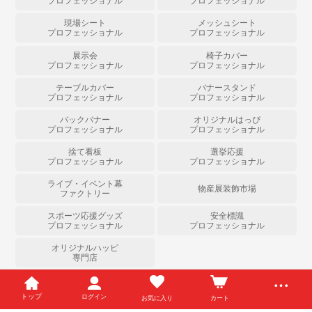
プロフェッショナル
プロフェッショナル
現場シート
メッシュシート
プロフェッショナル
プロフェッショナル
展示会
椅子カバー
プロフェッショナル
プロフェッショナル
テーブルカバー
バナースタンド
プロフェッショナル
プロフェッショナル
バックバナー
オリジナルはっぴ
プロフェッショナル
プロフェッショナル
捨て看板
選挙応援
プロフェッショナル
プロフェッショナル
ライブ・イベント幕
物産展装飾市場
ファクトリー
スポーツ応援グッズ
安全標識
プロフェッショナル
プロフェッショナル
オリジナルハッピ
専門店
Copyright (c) のぼりストア All Right Reserved.
トップ
ログイン
お気に入り
カート