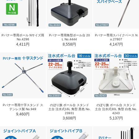
Pバナー専用ポール Nサイズ用
Pバナー専用角型ポール台 20
Pバナー専用スパイクベース N
No.4296
L No.4444
o.27807
4,411円
8,558円
4,147円
Pバナー専用十字スタンド ス
のぼり旗 ポール台 スタンド
のぼり旗 ポール台 スタンド
テンレス製 No.949
土台 注水式16L 角型 黒色 No.
土台 注水式30L 角型 白色 No.
23931
4243
9,460円
3,608円
5,137円