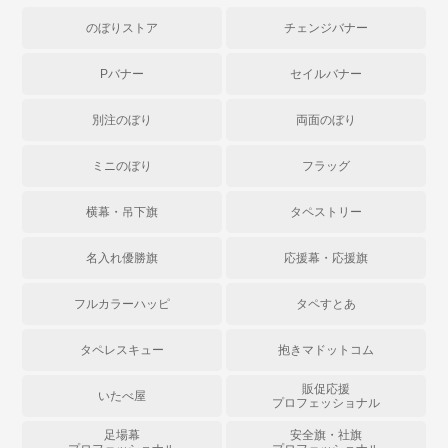
のぼりストア
チェンジバナー
Pバナー
セイルバナー
別注のぼり
両面のぼり
ミニのぼり
フラッグ
横幕・吊下旗
タペストリー
名入れ優勝旗
応援幕・応援旗
フルカラーハッピ
タペすとあ
タペレスキュー
抱きマドットコム
販促応援
いたべ屋
プロフェッショナル
足場幕
安全旗・社旗