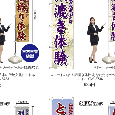
 日本の伝統文化にふれる
スマートのぼり 紙漉き体験 あなただけの
-8733
（白） YNS-8734
円
935円