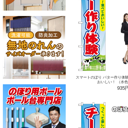
スマートのぼり バター作り体
おいしい！ （水色） 
935