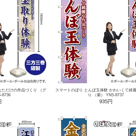
なただけの作品づくり （グ
スマートのぼり とんぼ玉体験 かわいくて綺
-8736
り （紫） YNS-8737
円
935円