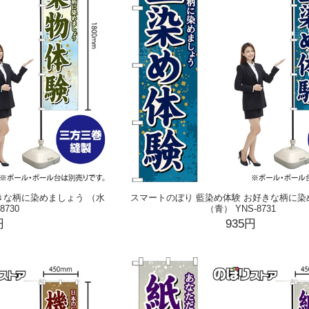
きな柄に染めましょう （水
スマートのぼり 藍染め体験 お好きな柄に染
8730
（青） YNS-8731
円
935円