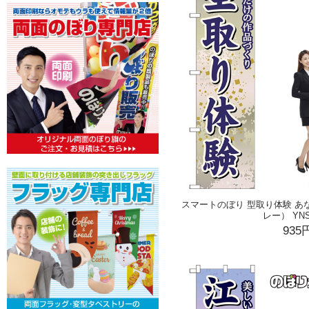
スマートのぼり 型取り体験 あ
レー） YNS
935