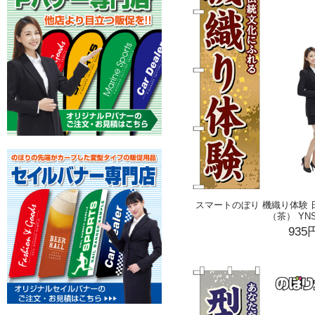
スマートのぼり 機織り体験
（茶） YNS
935