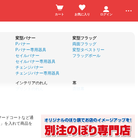
カート
お気に入り
ログイン
変型バナー
変型フラッグ
Pバナー
両面フラッグ
Pバナー専用器具
変型タペストリー
セイルバナー
フラッグポール
セイルバナー専用器具
チェンジバナー
チェンジバナー専用器具
インテリアのれん
幕
プリントのれん
店頭幕
無地のれん
店頭幕用器具
サイズオーダーのれん
懸垂幕
カフェカーテン
垂れ幕
のれん棒
横断幕
フードコートなど通
名入れ応援幕
ド」を入れて商品を
ユニフォーム
前掛け・エプロン
ハッピ
帆前掛け