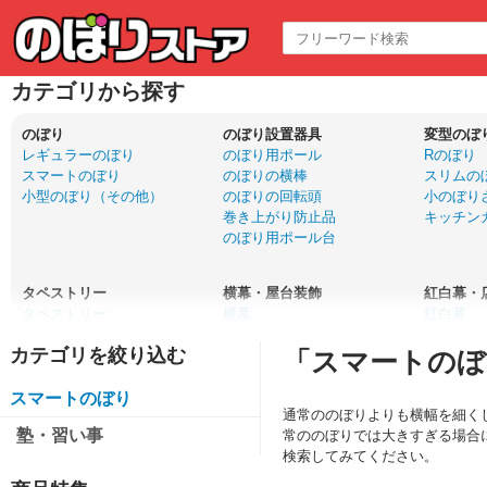
カテゴリから探す
のぼり
のぼり設置器具
変型のぼ
レギュラーのぼり
のぼり用ポール
Rのぼり
スマートのぼり
のぼりの横棒
スリムの
小型のぼり（その他）
のぼりの回転頭
小のぼり
巻き上がり防止品
キッチン
のぼり用ポール台
タペストリー
横幕・屋台装飾
紅白幕・
タペストリー
横幕
紅白幕
ウォールポケット
横幕（小）
腰幕・ロ
「スマートのぼ
口上書きタペストリー
吊下旗・POP風船
布ポスタ
ドアサイン
ちょうちん
スマートのぼり
通常ののぼりよりも横幅を細く
塾・習い事
常ののぼりでは大きすぎる場合
サイン・エア看板
バナー
パネルPO
検索してみてください。
木製サイン
等身大バナー
パネル