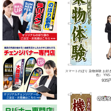
スマートのぼり 染物体験 お好
色） YNS-
935