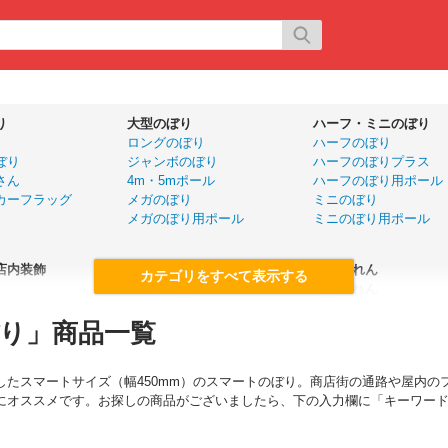
り
大型のぼり
ハーフ・ミニのぼり
ロングのぼり
ハーフのぼり
ぼり
ジャンボのぼり
ハーフのぼりプラス
さん
4m・5mポール
ハーフのぼり用ポール
カーフラッグ
メガのぼり
ミニのぼり
メガのぼり用ポール
ミニのぼり用ポール
店内装飾
旗
店舗のれん
大漁旗
五巾のれん
ール幕
ドロップ幕
半間のれん
り」商品一覧
ー
国旗（販促用）
変型のれん
手旗
カウンターのれん
優勝旗
カウンター横幕
したスマートサイズ（幅450mm）のスマートのぼり。商店街の通路や屋内の
名入れ応援旗
にオススメです。お探しの商品がございましたら、下の入力欄に「キーワー
P
黒板・ボード
展示会用品
ボード・イーゼル
展示会用品