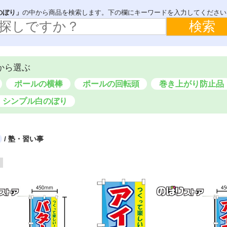
ブック
デコレーションパネル
らくらくバックパネル
のぼり」
の中から商品を検索します。下の欄にキーワードを入力してください
ウィンドウシール
テーブルカバー
イスカバー
飛沫感染防止対策用品
から選ぶ
ポールの横棒
ポールの回転頭
巻き上がり防止品
シンプル白のぼり
/ 塾・習い事