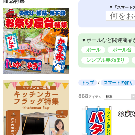
商品特集
LED看板・サイン
バナースタンド
メニュー
エア看板 3m
ロールアップバナー
▼
「スマート
エア看板 1.5m
▼ポールなど関連商品
ポール
ポール台
シンプル赤のぼり
トップ
/
スマートのぼり
868
アイテム