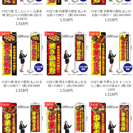
のぼり旗 玉こんにゃく 山形名
のぼり旗 自家製小籠包 あふれ
のぼり旗 自家製小籠包 あふれ
物 昔ながらの自慢の味 (赤) D
る熱々の肉汁！ (黄) DN-0984
る熱々の肉汁！ (赤) DN-0985
N-0979
1,518円
1,518円
1,518円
NEW
NEW
NEW
のぼり旗 焼き小籠包 あふれる
のぼり旗 焼き小籠包 あふれる
のぼり旗 中華ちまき もっちも
熱々の肉汁！ (黄) DN-0986
熱々の肉汁！ (赤) DN-0987
ちご飯に出汁が染みた (黄) DN
-1002
1,518円
1,518円
1,518円
NEW
NEW
NEW