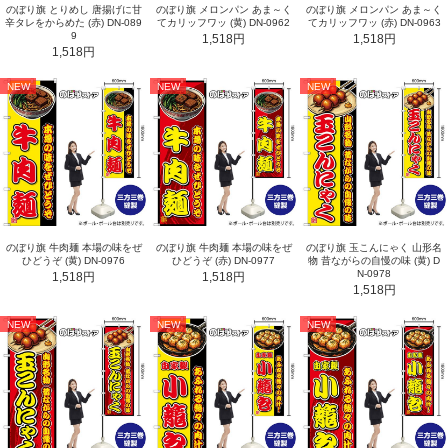
のぼり旗 とりめし 唐揚げに甘
のぼり旗 メロンパン あま～く
のぼり旗 メロンパン あま～く
辛タレをからめた (赤) DN-089
てカリッフワッ (黄) DN-0962
てカリッフワッ (赤) DN-0963
9
1,518円
1,518円
1,518円
NEW
NEW
NEW
のぼり旗 牛肉麺 本場の味をぜ
のぼり旗 牛肉麺 本場の味をぜ
のぼり旗 玉こんにゃく 山形名
ひどうぞ (黄) DN-0976
ひどうぞ (赤) DN-0977
物 昔ながらの自慢の味 (黄) D
N-0978
1,518円
1,518円
1,518円
NEW
NEW
NEW