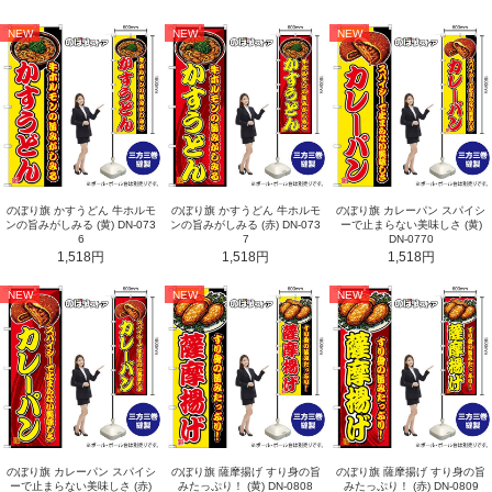
NEW
NEW
NEW
のぼり旗 かすうどん 牛ホルモ
のぼり旗 かすうどん 牛ホルモ
のぼり旗 カレーパン スパイシ
ンの旨みがしみる (黄) DN-073
ンの旨みがしみる (赤) DN-073
ーで止まらない美味しさ (黄)
6
7
DN-0770
1,518円
1,518円
1,518円
NEW
NEW
NEW
のぼり旗 カレーパン スパイシ
のぼり旗 薩摩揚げ すり身の旨
のぼり旗 薩摩揚げ すり身の旨
ーで止まらない美味しさ (赤)
みたっぷり！ (黄) DN-0808
みたっぷり！ (赤) DN-0809