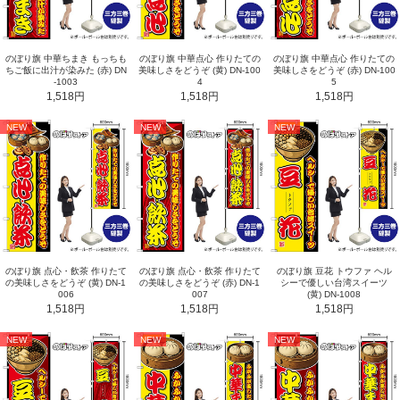
のぼり旗 中華ちまき もっちも
のぼり旗 中華点心 作りたての
のぼり旗 中華点心 作りたての
ちご飯に出汁が染みた (赤) DN
美味しさをどうぞ (黄) DN-100
美味しさをどうぞ (赤) DN-100
-1003
4
5
1,518円
1,518円
1,518円
NEW
NEW
NEW
のぼり旗 点心・飲茶 作りたて
のぼり旗 点心・飲茶 作りたて
のぼり旗 豆花 トウファ ヘル
の美味しさをどうぞ (黄) DN-1
の美味しさをどうぞ (赤) DN-1
シーで優しい台湾スイーツ
006
007
(黄) DN-1008
1,518円
1,518円
1,518円
NEW
NEW
NEW