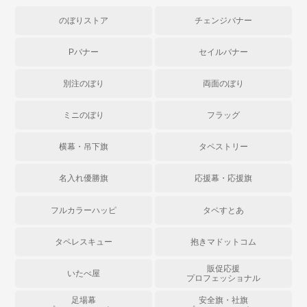
のぼりストア
チェンジバナー
Pバナー
セイルバナー
別注のぼり
両面のぼり
ミニのぼり
フラッグ
横幕・吊下旗
タペストリー
名入れ優勝旗
応援幕・応援旗
フルカラーハッピ
タペすとあ
タペレスキュー
抱きマドットコム
販促応援
いたべ屋
プロフェッショナル
足場幕
安全旗・社旗