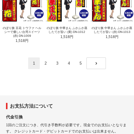
のぼり旗 豆花 トウファ ヘル
のぼり旗 中華まん ふかふか蒸
のぼり旗 中華まん ふかふか蒸
シーで優しい台湾スイーツ
したてが旨い (黄) DN-1012
したてが旨い (赤) DN-1013
(赤) DN-1009
1,518円
1,518円
1,518円
1
2
3
4
5
NEXT
お支払方法について
代金引換
1回のご注文につき、代引き手数料が必要です。現金でのお支払いとなりま
す。 クレジットカード・デビットカードでのお支払いは出来ません。