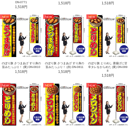
DN-0771
1,518円
1,518円
1,518円
NEW
NEW
NEW
のぼり旗 さつまあげ すり身の
のぼり旗 さつまあげ すり身の
のぼり旗 とりめし 唐揚げに甘
旨みたっぷり！ (黄) DN-0810
旨みたっぷり！ (赤) DN-0811
辛タレをからめた (黄) DN-089
8
1,518円
1,518円
1,518円
NEW
NEW
NEW