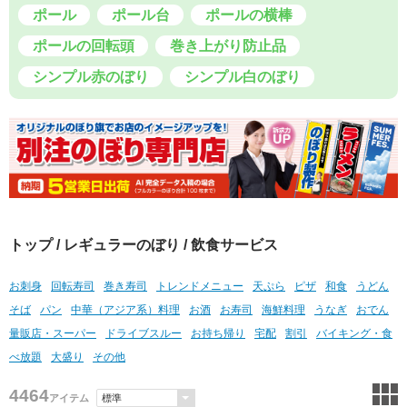
ポール
ポール台
ポールの横棒
ポールの回転頭
巻き上がり防止品
シンプル赤のぼり
シンプル白のぼり
トップ
/
レギュラーのぼり
/ 飲食サービス
お刺身
回転寿司
巻き寿司
トレンドメニュー
天ぷら
ピザ
和食
うどん
そば
パン
中華（アジア系）料理
お酒
お寿司
海鮮料理
うなぎ
おでん
量販店・スーパー
ドライブスルー
お持ち帰り
宅配
割引
バイキング・食
べ放題
大盛り
その他
4464
アイテム