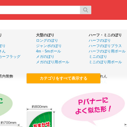
り
大型のぼり
ハーフ・ミニのぼり
ロングのぼり
ハーフのぼり
ぼり
ジャンボのぼり
ハーフのぼりプラス
さん
4m・5mポール
ハーフのぼり用ポール
カーフラッグ
メガのぼり
ミニのぼり
メガのぼり用ポール
ミニのぼり用ポール
店内装飾
旗
店舗のれん
大漁旗
五巾のれん
ール幕
ドロップ幕
半間のれん
ー
国旗（販促用）
変型のれん
手旗
カウンターのれん
優勝旗
カウンター横幕
名入れ応援旗
P
黒板・ボード
展示会用品
ボード・イーゼル
展示会用品