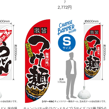
7
2,772円
うどん 味自慢
チェンジバナーR (ラウンドタイプ) Sサイズ つけ麺 DRS-0