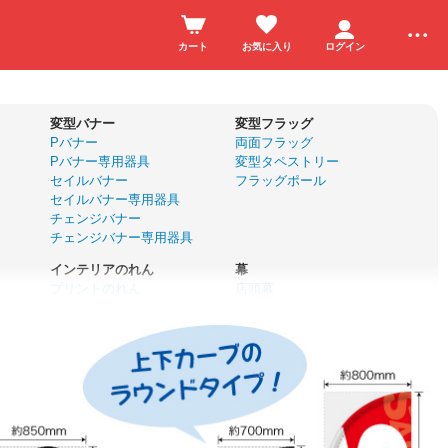
カート
お気に入り
ログイン
変型バナー
変型フラッグ
Pバナー
両面フラッグ
Pバナー専用器具
変型タペストリー
セイルバナー
フラッグポール
セイルバナー専用器具
チェンジバナー
チェンジバナー専用器具
インテリアのれん
幕
プリントのれん
店頭幕
無地のれん
店頭幕用器具
サイズオーダーのれん
懸垂幕
カフェカーテン
垂れ幕
のれん棒
横断幕
名入れ応援幕
ユニフォーム
前掛け・エプロン
ハッピ
帆前掛け