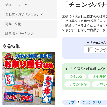
「チェンジバナ
焼肉・ステーキ
自動車・ガソリンスタンド
直線で構成された従来ののぼり
ーとは異なる専用の器具「ロッ
野菜・果物
り簡単にできるようになりまし
できます。お探しの商品がござ
駐車場・パーキング
▼
「チェンジ
商品特集
▼サイズや関連商品か
セイルS
セイルM
ラウンドM
ラウン
トップ
/
チェンジバナー