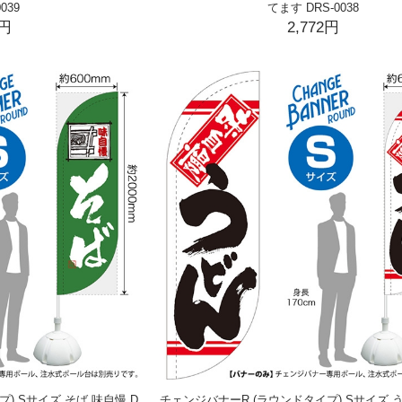
039
てます DRS-0038
2円
2,772円
) Sサイズ そば 味自慢 D
チェンジバナーR (ラウンドタイプ) Sサイズ 