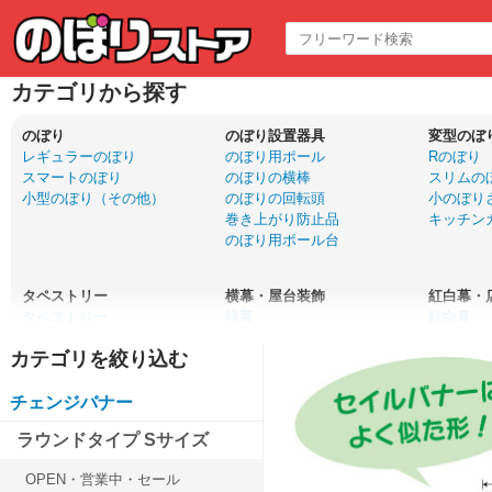
カテゴリから探す
のぼり
のぼり設置器具
変型のぼ
レギュラーのぼり
のぼり用ポール
Rのぼり
スマートのぼり
のぼりの横棒
スリムの
小型のぼり（その他）
のぼりの回転頭
小のぼり
巻き上がり防止品
キッチン
のぼり用ポール台
タペストリー
横幕・屋台装飾
紅白幕・
タペストリー
横幕
紅白幕
ウォールポケット
横幕（小）
腰幕・ロ
口上書きタペストリー
吊下旗・POP風船
布ポスタ
ドアサイン
ちょうちん
チェンジバナー
ラウンドタイプ Sサイズ
サイン・エア看板
バナー
パネルPO
木製サイン
等身大バナー
パネル
OPEN・営業中・セール