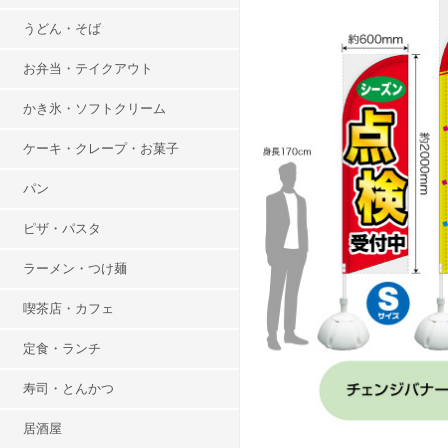
LED看板・サイン
バナースタンド
メニュー
エア看板 3m
ロールアップバナー
うどん・そば
エア看板 1.5m
お弁当・テイクアウト
かき氷・ソフトクリーム
ケーキ・クレープ・お菓子
パン
ピザ・パスタ
ラーメン・つけ麺
喫茶店・カフェ
定食・ランチ
寿司・とんかつ
居酒屋