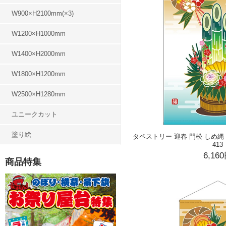
W900×H2100mm(×3)
W1200×H1000mm
W1400×H2000mm
W1800×H1200mm
W2500×H1280mm
ユニークカット
塗り絵
タペストリー 迎春 門松 しめ縄 (W1
413
6,16
商品特集