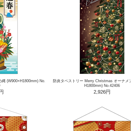
W900×H1800mm) No.
防炎タペストリー Merry Christmas オーナメン
9
H1800mm) No.42406
6円
2,926円