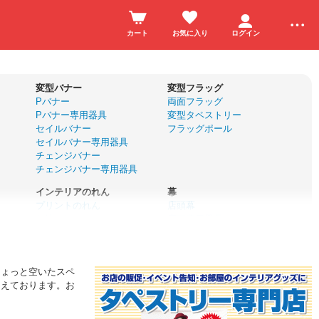
カート
お気に入り
ログイン
変型バナー
変型フラッグ
Pバナー
両面フラッグ
Pバナー専用器具
変型タペストリー
セイルバナー
フラッグポール
セイルバナー専用器具
チェンジバナー
チェンジバナー専用器具
インテリアのれん
幕
プリントのれん
店頭幕
無地のれん
店頭幕用器具
サイズオーダーのれん
懸垂幕
カフェカーテン
垂れ幕
のれん棒
横断幕
ちょっと空いたスペ
名入れ応援幕
ろえております。お
ユニフォーム
前掛け・エプロン
ハッピ
帆前掛け