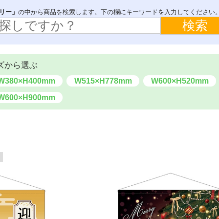
ブック
デコレーションパネル
らくらくバックパネル
リー」
の中から商品を検索します。下の欄にキーワードを入力してください
ウィンドウシール
テーブルカバー
イスカバー
飛沫感染防止対策用品
ズから選ぶ
W380×H400mm
W515×H778mm
W600×H520mm
W600×H900mm