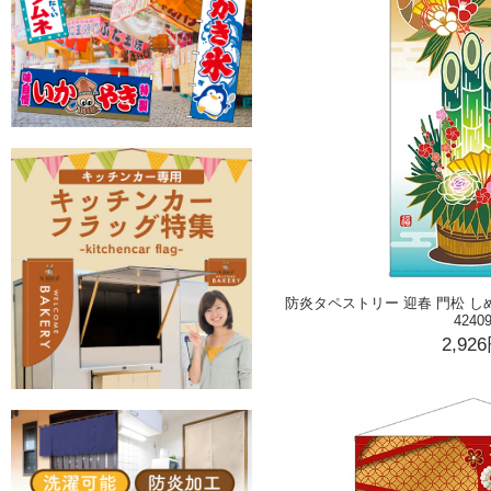
防炎タペストリー 迎春 門松 しめ縄 (
4240
2,92