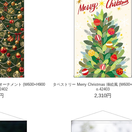
s オーナメント (W600×H900
タペストリー Merry Christmas 挿絵風 (W600×
2402
o.42403
0円
2,310円