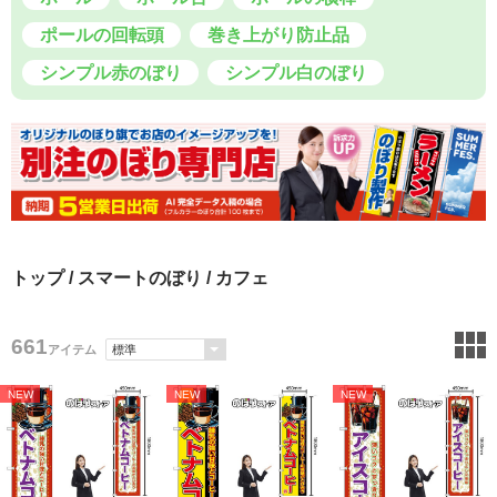
ポールの回転頭
巻き上がり防止品
シンプル赤のぼり
シンプル白のぼり
トップ
/
スマートのぼり
/ カフェ
661
アイテム
NEW
NEW
NEW