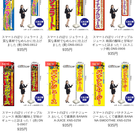
スマートのぼり ジェラート 上
スマートのぼり ジェラート 上
スマートのぼり パイナップル
質な素材でなめらかに仕上げ
質な素材でなめらかに仕上げ
ジュース 南国の酸味と甘味が
ました (青) DNS-0812
ました (黄) DNS-0813
ギューっと詰まった！ (エスニ
ック柄) DNS-0906
935円
935円
935円
NEW
NEW
NEW
スマートのぼり パイナップル
スマートのぼり バナナジュー
スマートのぼり バナナスムー
ジュース 南国の酸味と甘味が
ス おいしくて健康的 BANAN
ジー おいしくて健康的 BANA
ギューっと詰まった！ (赤) DN
A-JUICE XNS-0258
NA-SMOOTHIE XNS-0259
S-0907
935円
935円
935円