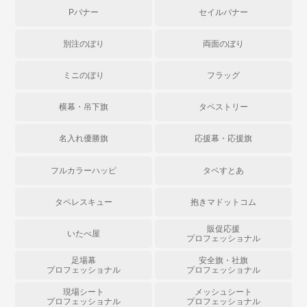
Pバナー
セイルバナー
別注のぼり
両面のぼり
ミニのぼり
フラッグ
横幕・吊下旗
タペストリー
名入れ優勝旗
応援幕・応援旗
フルカラーハッピ
タペすとあ
タペレスキュー
抱きマドットコム
販促応援
いたべ屋
プロフェッショナル
足場幕
安全旗・社旗
プロフェッショナル
プロフェッショナル
現場シート
メッシュシート
プロフェッショナル
プロフェッショナル