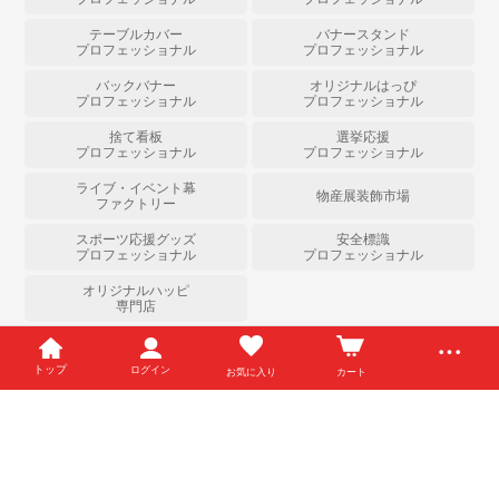
テーブルカバー
バナースタンド
プロフェッショナル
プロフェッショナル
バックバナー
オリジナルはっぴ
プロフェッショナル
プロフェッショナル
捨て看板
選挙応援
プロフェッショナル
プロフェッショナル
ライブ・イベント幕
物産展装飾市場
ファクトリー
スポーツ応援グッズ
安全標識
プロフェッショナル
プロフェッショナル
オリジナルハッピ
専門店
Copyright (c) のぼりストア All Right Reserved.
トップ
ログイン
お気に入り
カート