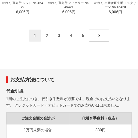
のれん 直売所 レッド No.454
のれん 直売所 アイボリー No.
のれん 生産者直売所 モスグリ
22
45421
ーン No.45420
6,006円
6,006円
6,006円
1
2
3
4
5
NEXT
お支払方法について
代金引換
1回のご注文につき、代引き手数料が必要です。現金でのお支払いとなりま
す。 クレジットカード・デビットカードでのお支払いは出来ません。
ご注文金額の合計が
代引き手数料（税込）
1万円未満の場合
330円