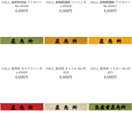
のれん 鯵鱈鮃鯡鰯 アイボリー
のれん 鮪鯛鰹鰤鯖 ベージュ N
のれん 鮪鯛鰹鰤鯖 アイボリー
No.45429
o.45428
No.45427
6,006円
6,006円
6,006円
のれん 直売所 モスグリーン N
のれん 直売所 キャメル No.45
のれん 直売所 イエロー No.45
o.45426
424
423
6,006円
6,006円
6,006円