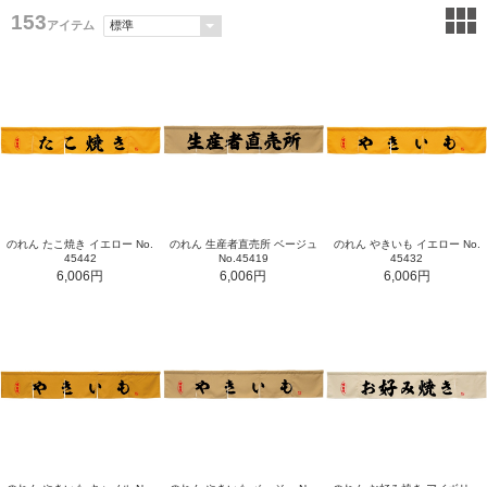
153
アイテム
のれん たこ焼き イエロー No.
のれん 生産者直売所 ベージュ
のれん やきいも イエロー No.
45442
No.45419
45432
6,006円
6,006円
6,006円