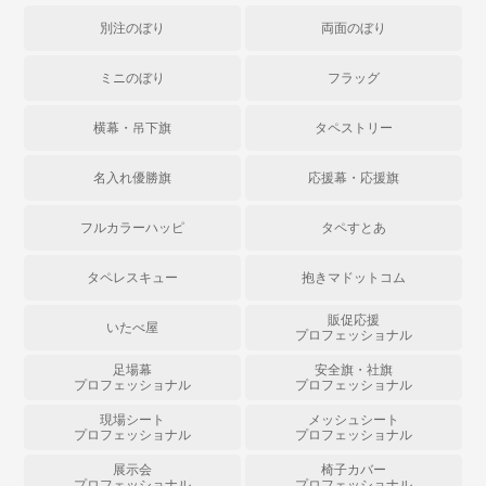
別注のぼり
両面のぼり
ミニのぼり
フラッグ
横幕・吊下旗
タペストリー
名入れ優勝旗
応援幕・応援旗
フルカラーハッピ
タペすとあ
タペレスキュー
抱きマドットコム
販促応援
いたべ屋
プロフェッショナル
足場幕
安全旗・社旗
プロフェッショナル
プロフェッショナル
現場シート
メッシュシート
プロフェッショナル
プロフェッショナル
展示会
椅子カバー
プロフェッショナル
プロフェッショナル